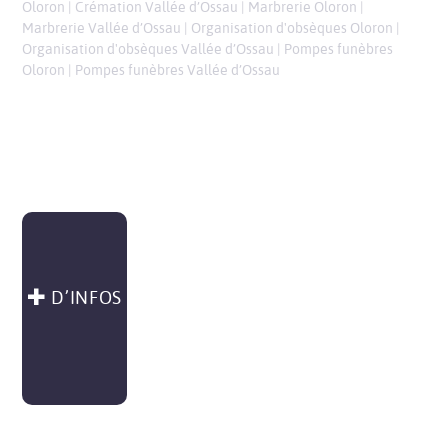
Oloron
|
Crémation Vallée d’Ossau
|
Marbrerie Oloron
|
Marbrerie Vallée d’Ossau
|
Organisation d'obsèques Oloron
|
Organisation d'obsèques Vallée d’Ossau
|
Pompes funèbres
Oloron
|
Pompes funèbres Vallée d’Ossau
D’INFOS