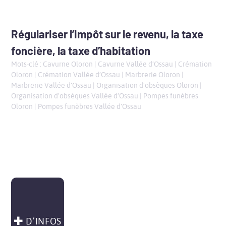
Régulariser l’impôt sur le revenu, la taxe
foncière, la taxe d’habitation
Mots-clé :
Cavurne Oloron
|
Cavurne Vallée d’Ossau
|
Crémation
Oloron
|
Crémation Vallée d’Ossau
|
Marbrerie Oloron
|
Marbrerie Vallée d’Ossau
|
Organisation d'obsèques Oloron
|
Organisation d'obsèques Vallée d’Ossau
|
Pompes funèbres
Oloron
|
Pompes funèbres Vallée d’Ossau
D’INFOS