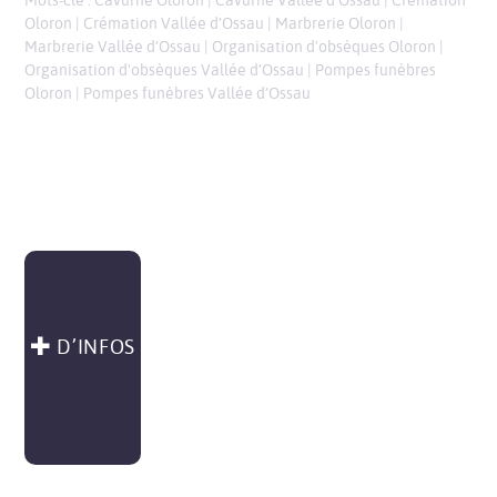
Mots-clé :
Cavurne Oloron
|
Cavurne Vallée d’Ossau
|
Crémation
Oloron
|
Crémation Vallée d’Ossau
|
Marbrerie Oloron
|
Marbrerie Vallée d’Ossau
|
Organisation d'obsèques Oloron
|
Organisation d'obsèques Vallée d’Ossau
|
Pompes funèbres
Oloron
|
Pompes funèbres Vallée d’Ossau
D’INFOS