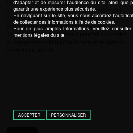
d'adapter et de mesurer l'audience du site, ainsi que 
Le véhicule, en l’absence de conjoint ou d’intérêt
garantir une expérience plus sécurisée.
de ce dernier, peut être attribué à un héritier qui
En naviguant sur le site, vous nous accordez l'autorisa
devra faire effectuer cette modification en
de collecter des informations à l'aide de cookies.
préfecture ou en sous-préfecture choisie
Pour de plus amples informations, veuillez consulter
librement. Pas de délai imparti pour faire procéder
mentions légales du site.
au changement d’intitulé de la carte grise après le
décès du titulaire s’il …
Mots-clé :
Cavurne Oloron
|
Cavurne Vallée d’Ossau
|
Crémation
Oloron
|
Crémation Vallée d’Ossau
|
Marbrerie Oloron
|
Marbrerie Vallée d’Ossau
|
Organisation d'obsèques Oloron
|
Organisation d'obsèques Vallée d’Ossau
|
Pompes funèbres
Oloron
|
Pompes funèbres Vallée d’Ossau
ACCEPTER
PERSONNALISER