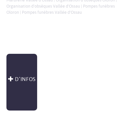
Marbrerie Vallée d’Ossau
|
Organisation d'obsèques Oloron
|
Organisation d'obsèques Vallée d’Ossau
|
Pompes funèbres
Oloron
|
Pompes funèbres Vallée d’Ossau
D’INFOS