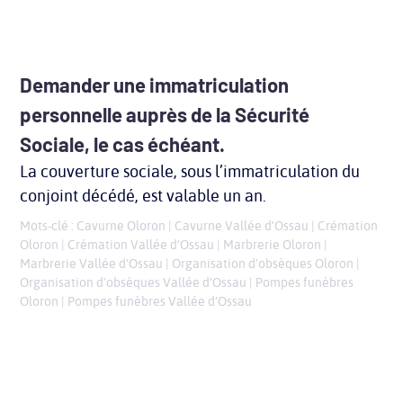
Demander une immatriculation
personnelle auprès de la Sécurité
Sociale, le cas échéant.
La couverture sociale, sous l’immatriculation du
conjoint décédé, est valable un an.
Mots-clé :
Cavurne Oloron
|
Cavurne Vallée d’Ossau
|
Crémation
Oloron
|
Crémation Vallée d’Ossau
|
Marbrerie Oloron
|
Marbrerie Vallée d’Ossau
|
Organisation d'obsèques Oloron
|
Organisation d'obsèques Vallée d’Ossau
|
Pompes funèbres
Oloron
|
Pompes funèbres Vallée d’Ossau