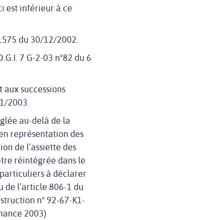
-ci est inférieur à ce
2-1575 du 30/12/2002.
D.G.I. 7 G-2-03 n°82 du 6
nt aux successions
01/2003.
églée au-delà de la
en représentation des
ion de l’assiette des
être réintégrée dans le
particuliers à déclarer
u de l’article 806-1 du
struction n° 92-67-K1-
inance 2003)