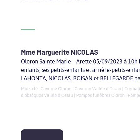
Mme Marguerite NICOLAS
Oloron Sainte Marie – Arette 05/09/2023 à 10h
enfants, ses petits-enfants et arrière-petits-en
LAHONTA, NICOLAS, BOISAN et BELLEGARDE pare
Mots-clé :
Cavurne Oloron
|
Cavurne Vallée d’Ossau
|
Crémati
d'obsèques Vallée d’Ossau
|
Pompes funèbres Oloron
|
Pompe