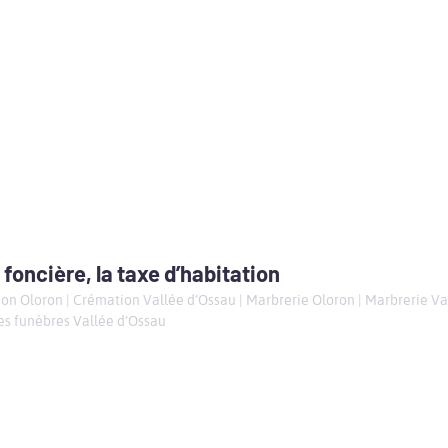
 foncière, la taxe d’habitation
on Oloron
|
Crémation Vallée d’Ossau
|
Marbrerie Oloron
|
Marbrerie Va
s funèbres Vallée d’Ossau