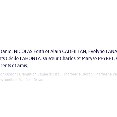
 Daniel NICOLAS Edith et Alain CADEILLAN, Evelyne LANA
fants Cécile LAHONTA, sa sœur Charles et Maryse PEYRET, 
nts et amis, …
on Oloron
|
Crémation Vallée d’Ossau
|
Marbrerie Oloron
|
Marbrerie Va
s funèbres Vallée d’Ossau