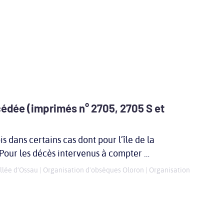
cédée (imprimés n° 2705, 2705 S et
s dans certains cas dont pour l’île de la
 Pour les décès intervenus à compter …
llée d’Ossau
|
Organisation d'obsèques Oloron
|
Organisation