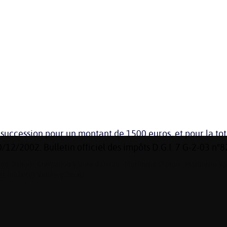
a succession pour un montant de 1500 euros, et pour la totali
/12/2002. Bulletin officiel des impôts D.G.I. 7 G-2-03 n°8
on Oloron
|
Crémation Vallée d’Ossau
|
Marbrerie Oloron
|
Marbrerie Va
s funèbres Vallée d’Ossau