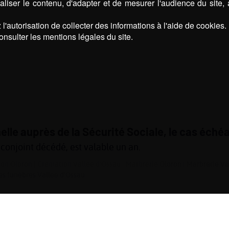
liser le contenu, d'adapter et de mesurer l'audience du site,
l'autorisation de collecter des informations à l'aide de cookies.
onsulter les mentions légales du site.
le auprès de la Sécurité Sociale, le cas échéa
 conjoint décédé, est valable un an.
on Oloron
|
Crémation Vallée d’Ossau
|
Marbrerie Oloron
|
Marbrerie Va
s funèbres Vallée d’Ossau