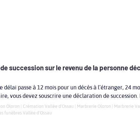
 de succession sur le revenu de la personne dé
e délai passe à 12 mois pour un décès à l’étranger, 24 moi
aire, vous devez souscrire une déclaration de succession.
on Oloron
|
Crémation Vallée d’Ossau
|
Marbrerie Oloron
|
Marbrerie Va
s funèbres Vallée d’Ossau