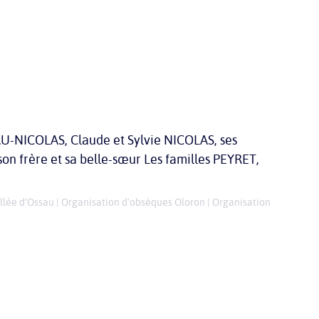
U-NICOLAS, Claude et Sylvie NICOLAS, ses
son frère et sa belle-sœur Les familles PEYRET,
llée d’Ossau
|
Organisation d'obsèques Oloron
|
Organisation