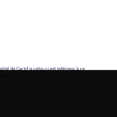
té de l’actif si celui-ci est inférieur à ce
2 du 6 …
llée d’Ossau
|
Organisation d'obsèques Oloron
|
Organisation