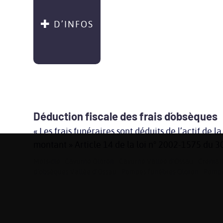
D’INFOS
Déduction fiscale des frais d´obsèques
« Les frais funéraires sont déduits de l’actif de l
montant » Article 14 de la loi n° 2002-1575 du 30
Mots-clé :
Cavurne Oloron
|
Cavurne Vallée d’Ossau
|
Crémati
d'obsèques Vallée d’Ossau
|
Pompes funèbres Oloron
|
Pompe