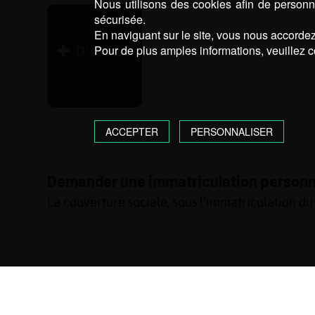
Nous utilisons des cookies afin de personna
sécurisée.
En naviguant sur le site, vous nous accordez 
Pour de plus amples informations, veuillez c
D’INFOS
ACCEPTER
PERSONNALISER
Demander une immatriculation personnel
La couverture sociale, sous l’immatriculation du
Mots-clé :
Cavurne Oloron
|
Cavurne Vallée d’Ossau
|
Crémati
d'obsèques Vallée d’Ossau
|
Pompes funèbres Oloron
|
Pompe