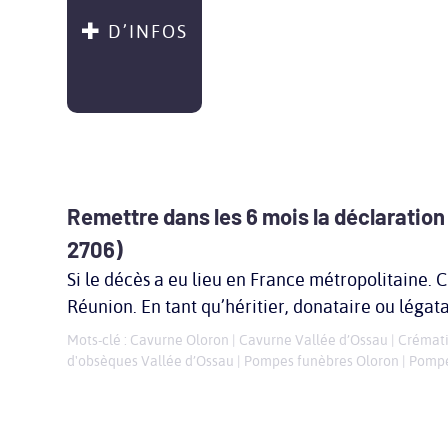
D’INFOS
Remettre dans les 6 mois la déclaration
2706)
Si le décès a eu lieu en France métropolitaine. C
Réunion. En tant qu’héritier, donataire ou légat
Mots-clé :
Cavurne Oloron
|
Cavurne Vallée d’Ossau
|
Crémati
d'obsèques Vallée d’Ossau
|
Pompes funèbres Oloron
|
Pompe