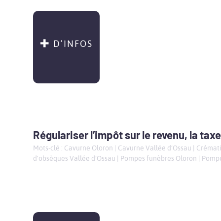
D’INFOS
Régulariser l’impôt sur le revenu, la taxe
Mots-clé :
Cavurne Oloron
|
Cavurne Vallée d’Ossau
|
Crémati
d'obsèques Vallée d’Ossau
|
Pompes funèbres Oloron
|
Pompe