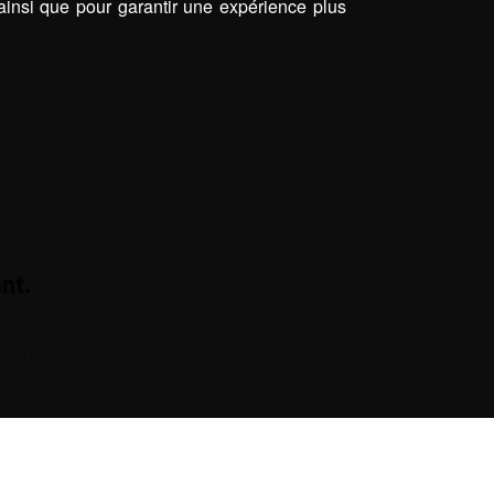
 ainsi que pour garantir une expérience plus
nt.
llée d’Ossau
|
Organisation d'obsèques Oloron
|
Organisation