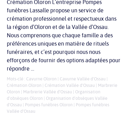
Crémation Oloron L’entreprise Pompes
funèbres Lassalle propose un service de
crémation professionnel et respectueux dans
la région d’Oloron et de la Vallée d’Ossau.
Nous comprenons que chaque famille a des
préférences uniques en matière de rituels
funéraires, et c’est pourquoi nous nous
efforçons de fournir des options adaptées pour
répondre …
Mots-clé :
Cavurne Oloron
|
Cavurne Vallée d’Ossau
|
Crémation Oloron
|
Crémation Vallée d’Ossau
|
Marbrerie
Oloron
|
Marbrerie Vallée d’Ossau
|
Organisation
d'obsèques Oloron
|
Organisation d'obsèques Vallée
d’Ossau
|
Pompes funèbres Oloron
|
Pompes funèbres
Vallée d’Ossau