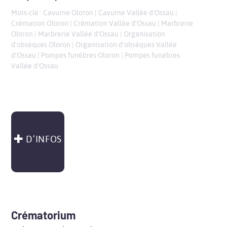
Mots-clé :
Cavurne Oloron
|
Cavurne Vallée d’Ossau
|
Crémation Oloron
|
Crémation Vallée d’Ossau
|
Marbrerie
Oloron
|
Marbrerie Vallée d’Ossau
|
Organisation
d'obsèques Oloron
|
Organisation d'obsèques Vallée
d’Ossau
|
Pompes funèbres Oloron
|
Pompes funèbres
Vallée d’Ossau
D’INFOS
Crématorium