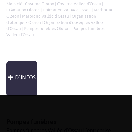
Mots-clé :
Cavurne Oloron
|
Cavurne Vallée d’Ossau
|
Crémation Oloron
|
Crémation Vallée d’Ossau
|
Marbrerie
Oloron
|
Marbrerie Vallée d’Ossau
|
Organisation
d'obsèques Oloron
|
Organisation d'obsèques Vallée
d’Ossau
|
Pompes funèbres Oloron
|
Pompes funèbres
Vallée d’Ossau
D’INFOS
Pompes funèbres
Pompes funèbres Vallée d’Ossau L’entreprise