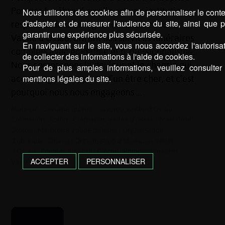
Pompes funèbres Lassalle est une institution
Nous utilisons des cookies afin de personnaliser le cont
d'adapter et de mesurer l'audience du site, ainsi que 
respectée dans la région d’Oloron et de la
garantir une expérience plus sécurisée.
Vallée d’Ossau, offrant des services funéraires
En naviguant sur le site, vous nous accordez l'autorisa
complets avec empathie et professionnalisme.
de collecter des informations à l'aide de cookies.
Nous comprenons la douleur et le chagrin qui
Pour de plus amples informations, veuillez consulter
mentions légales du site.
accompagnent la perte d’un être cher, et c’est
pourquoi nous nous engageons …
Mots-clé :
Cavurne Oloron
|
Cavurne Vallée d’Ossau
|
Crémation Oloron
|
Crémation Vallée d’Ossau
|
Marbrerie
Oloron
|
Marbrerie Vallée d’Ossau
|
Organisation
d'obsèques Oloron
|
Organisation d'obsèques Vallée
d’Ossau
|
Pompes funèbres Oloron
|
Pompes funèbres
ACCEPTER
PERSONNALISER
Vallée d’Ossau