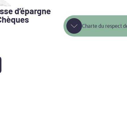
isse d’épargne
Chèques
Charte du respect d